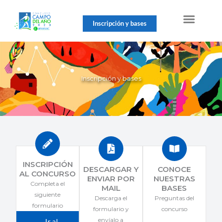
Ir
al
Inscripción y bases
contenido
Inscripción y bases
INSCRIPCIÓN
DESCARGAR Y
CONOCE
AL CONCURSO
ENVIAR POR
NUESTRAS
Completa el
MAIL
BASES
siguiente
Descarga el
Preguntas del
formulario
formulario y
concurso
envíalo a
Ir al